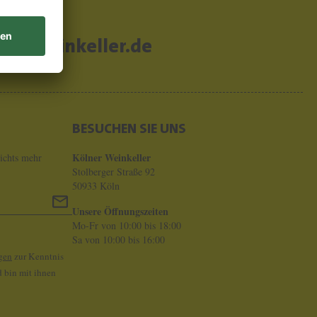
er-weinkeller.de
BESUCHEN SIE UNS
Kölner Weinkeller
ichts mehr
Stolberger Straße 92
50933 Köln
Unsere Öffnungszeiten
Mo-Fr von 10:00 bis 18:00
Sa von 10:00 bis 16:00
gen
zur Kenntnis
 bin mit ihnen