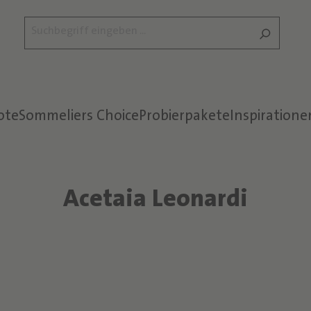
ote
Sommeliers Choice
Probierpakete
Inspiratione
Acetaia Leonardi