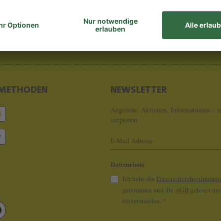
8 - 0
info@koeln
METHODEN
NEWSLETTER
Angebote, Aktionen, Informationen – n
verpassen.
Datenschutz
Ich habe die
Datenschutzbestimmun
genommen und die
AGB
gelesen und
einverstanden.
*