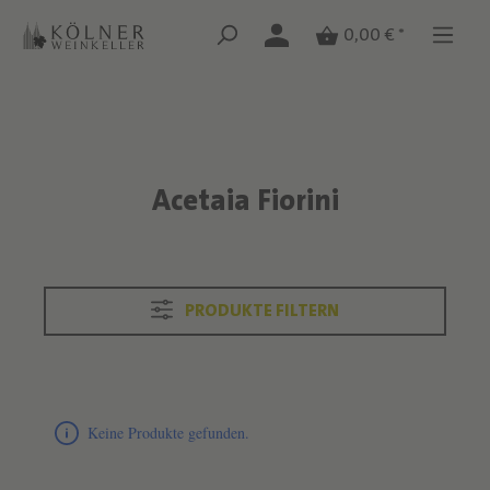
Zum Hauptinhalt springen
Zum Hauptinhalt springen
0,00 € *
Acetaia Fiorini
Text überspringen
PRODUKTE FILTERN
Produktliste überspringen
Keine Produkte gefunden.