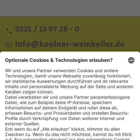
0221 / 13 97 28 - 0
info@koelner-weinkeller.de
Schnellzugriff
ZAHLUNGSMETHODEN
SOCIAL
NEWSLETTER