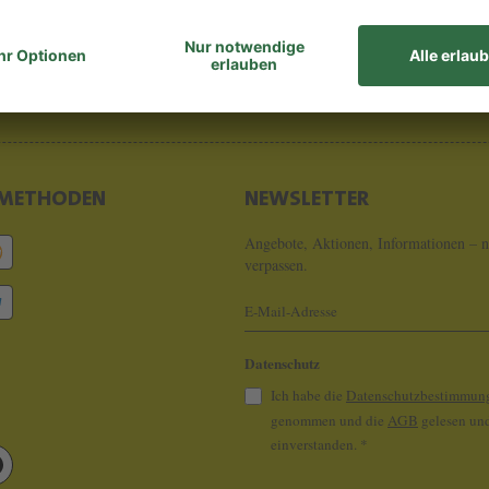
8 - 0
info@koeln
METHODEN
NEWSLETTER
Angebote, Aktionen, Informationen – n
verpassen.
Datenschutz
Ich habe die
Datenschutzbestimmun
genommen und die
AGB
gelesen und
einverstanden.
*