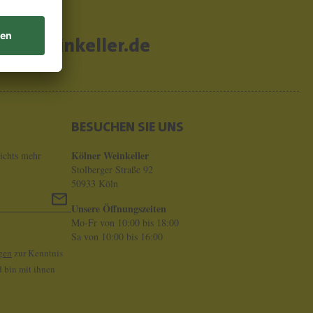
er-weinkeller.de
BESUCHEN SIE UNS
Kölner Weinkeller
ichts mehr
Stolberger Straße 92
50933 Köln
Unsere Öffnungszeiten
Mo-Fr von 10:00 bis 18:00
Sa von 10:00 bis 16:00
gen
zur Kenntnis
 bin mit ihnen