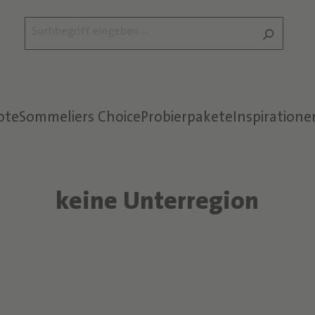
ote
Sommeliers Choice
Probierpakete
Inspiratione
keine Unterregion