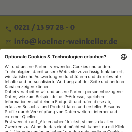
0221 / 13 97 28 - 0
info@koelner-weinkeller.de
Schnellzugriff
ZAHLUNGSMETHODEN
SOCIAL
NEWSLETTER