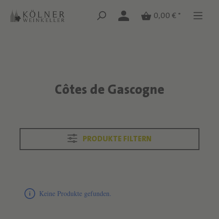
Zum Hauptinhalt springen
Zum Hauptinhalt springen
0,00 € *
Côtes de Gascogne
Text überspringen
PRODUKTE FILTERN
Produktliste überspringen
Keine Produkte gefunden.