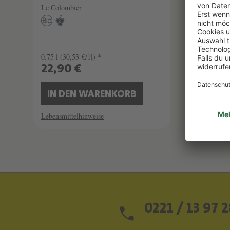
VIGN
Le Colombier
Le Colo
0.75 l
(30,53 €/1l) *
0.75 l
(2
22,90 €
17,9
IN DEN WARENKORB
IN 
Lebensmittelhinweise
Lebensmi
0221 / 13 97 2