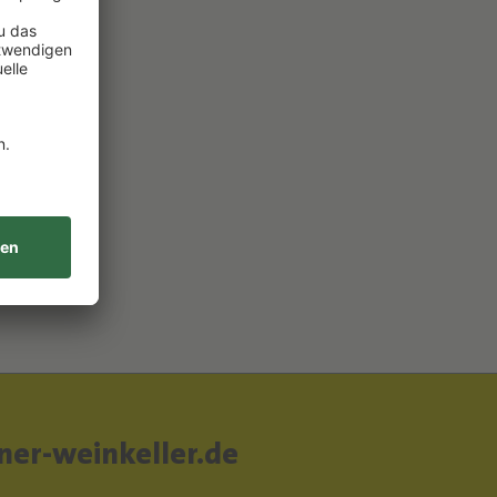
B
er-weinkeller.de