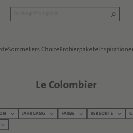
ote
Sommeliers Choice
Probierpakete
Inspiratione
Le Colombier
ION
JAHRGANG
FARBE
REBSORTE
G