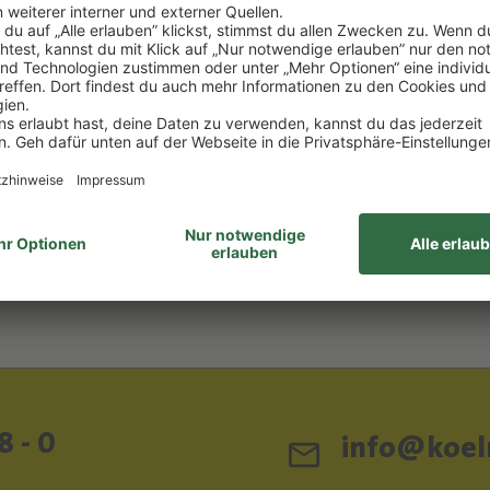
ES
Le Colombier
mbier
3,87 €/1l) *
0.75 l
(29,20 €/1l) *
0 €
21,90 €
DEN WARENKORB
IN DEN WARENKOR
ttelhinweise
Lebensmittelhinweise
8 - 0
info@koeln