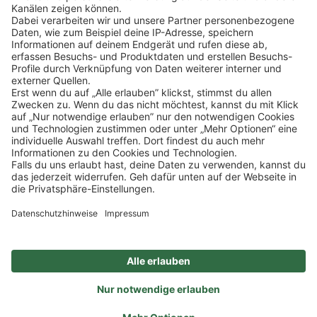
SOCIAL
NEWSLETTER
BESUCHEN SIE UNS
Alle Preise inkl. gesetzl. Mehrwertsteuer zzgl.
Versandkosten
und ggf.
Nachnahmegebühren, wenn nicht anders angegeben.
Impressum
Datenschutz
AGB
Privatsphäre-Einstellung
Barrierefreiheit
Zertifizierter Bio-Fachhändler
durch DE-ÖKO-006