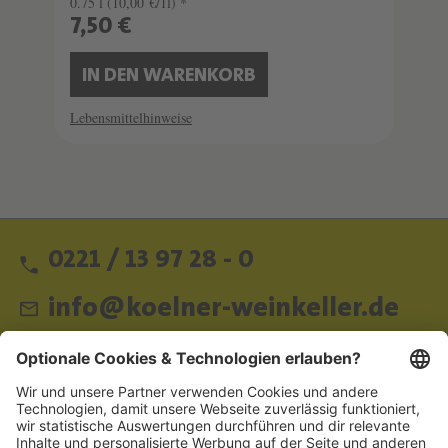
0.75 l
(10,00 €/1l) *
7,50 €
IN DEN WARENKORB
Lebensmittelhinweise
0221 / 13 97 28 - 0
info@koelner-weinkeller.de
Schnellzugriff
ZAHLUNGSMETHODEN