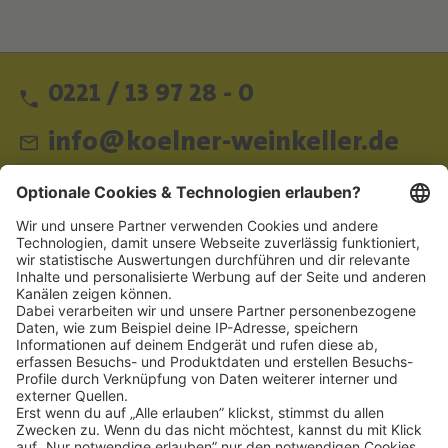
0221 / 13 97 28 - 0
info@koelner-weinkeller.de
Schnellzugriff
ZAHLUNGSMETHODEN
SOCIAL
NEWSLETTER