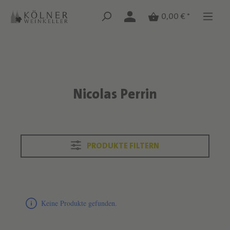
Zum Hauptinhalt springen
Zum Hauptinhalt springen
0,00 € *
Nicolas Perrin
Text überspringen
PRODUKTE FILTERN
Produktliste überspringen
Keine Produkte gefunden.