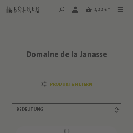
Zum Hauptinhalt springen
Zum Hauptinhalt springen
0,00 € *
Domaine de la Janasse
Text überspringen
PRODUKTE FILTERN
Produktliste überspringen