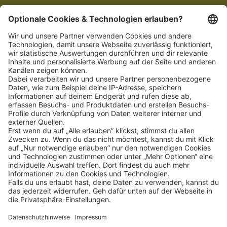
Schnellzugriff
ZAHLUNGSMETHODEN
SOCIAL
NEWSLETTER
BESUCHEN SIE UNS
Alle Preise inkl. gesetzl. Mehrwertsteuer zzgl.
Versandkosten
und ggf.
Nachnahmegebühren, wenn nicht anders angegeben.
Impressum
Datenschutz
AGB
Privatsphäre-Einstellung
Barrierefreiheit