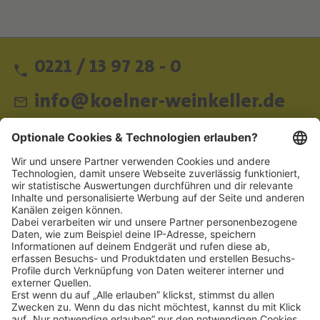
0221 / 13 97 28 - 0
info@koelner-weinkeller.de
Schnellzugriff
ZAHLUNGSMETHODEN
SOCIAL
NEWSLETTER