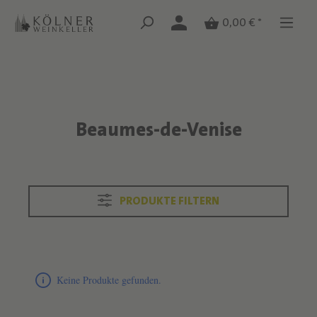
Zum Hauptinhalt springen
Zum Hauptinhalt springen
0,00 € *
Beaumes-de-Venise
Text überspringen
PRODUKTE FILTERN
Produktliste überspringen
Keine Produkte gefunden.