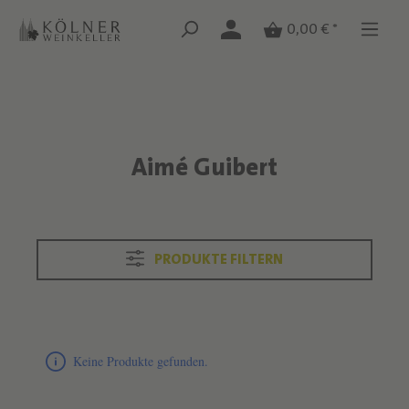
Zum Hauptinhalt springen
Zum Hauptinhalt springen
0,00 € *
Aimé Guibert
Text überspringen
PRODUKTE FILTERN
Produktliste überspringen
Keine Produkte gefunden.