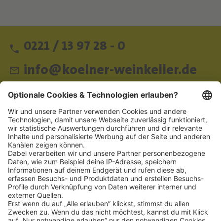
0221 / 13 97 28 - 0
info@koelner-weinkeller.de
Schnellzugriff
ZAHLUNGSMETHODEN
SOCIAL
NEWSLETTER