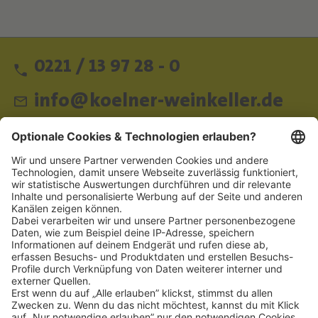
0221 / 13 97 28 - 0
info@koelner-weinkeller.de
Schnellzugriff
ZAHLUNGSMETHODEN
SOCIAL
NEWSLETTER