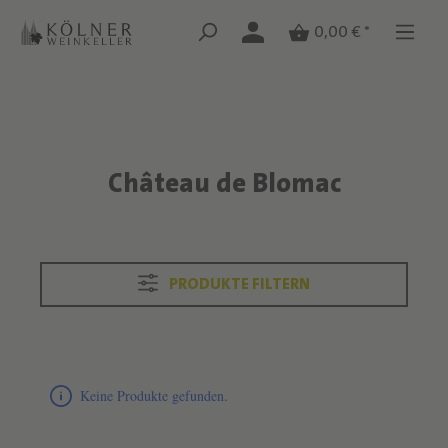
Zum Hauptinhalt springen
Zum Hauptinhalt springen
0,00 € *
Château de Blomac
Text überspringen
PRODUKTE FILTERN
Produktliste überspringen
Keine Produkte gefunden.