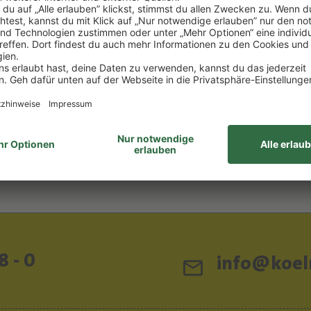
me
6,53 €/1l) *
0 €
DEN WARENKORB
ttelhinweise
8 - 0
info@koeln