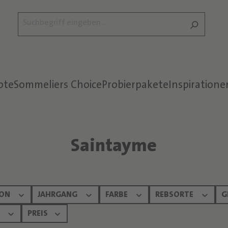
ote
Sommeliers Choice
Probierpakete
Inspiratione
Saintayme
ION
JAHRGANG
FARBE
REBSORTE
G
:
PREIS