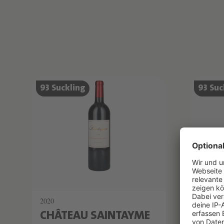
Produktliste überspringen
93 Suckling
93 Suc
2020
2018
CHÂTEAU SAINTAYME
SAI