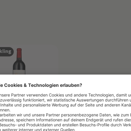
kling
NTAYME