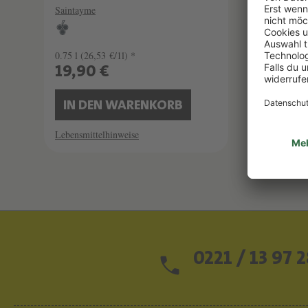
Saintayme
Saintay
0.75 l
(26,53 €/1l) *
0.75 l
(2
19,90 €
19,9
IN DEN WARENKORB
IN 
Lebensmittelhinweise
Lebensmi
0221 / 13 97 2