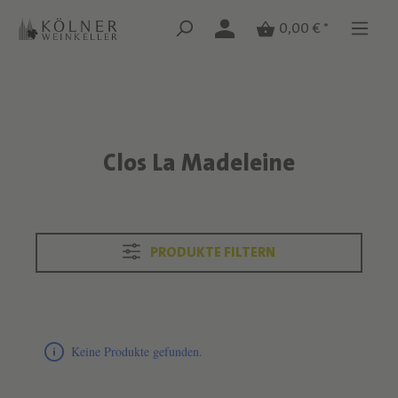
Zum Hauptinhalt springen
Zum Hauptinhalt springen
0,00 € *
Clos La Madeleine
Text überspringen
PRODUKTE FILTERN
Produktliste überspringen
Keine Produkte gefunden.