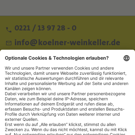
0221 / 13 97 28 - 0
info@koelner-weinkeller.de
Schnellzugriff
ZAHLUNGSMETHODEN
SOCIAL
NEWSLETTER