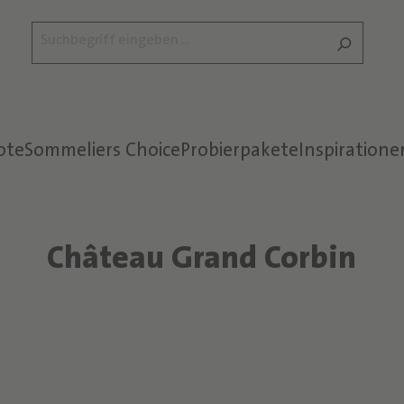
ote
Sommeliers Choice
Probierpakete
Inspiratione
Château Grand Corbin