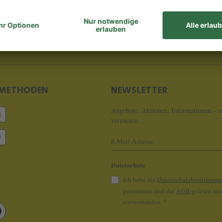
8 - 0
info@koeln
METHODEN
NEWSLETTER
Angebote, Aktionen, Informationen – n
verpassen.
Datenschutz
Ich habe die
Datenschutzbestimmun
genommen und die
AGB
gelesen und
einverstanden.
*