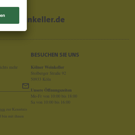
er-weinkeller.de
BESUCHEN SIE UNS
Kölner Weinkeller
ichts mehr
Stolberger Straße 92
50933 Köln
Unsere Öffnungszeiten
Mo-Fr von 10:00 bis 18:00
Sa von 10:00 bis 16:00
gen
zur Kenntnis
 bin mit ihnen