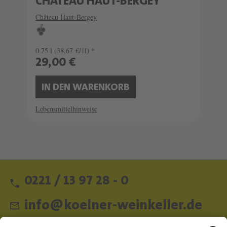
CHÂTEAU HAUT-BERGEY
Château Haut-Bergey
0.75 l
(38,67 €/1l) *
29,00 €
IN DEN WARENKORB
Lebensmittelhinweise
0221 / 13 97 28 - 0
info@koelner-weinkeller.de