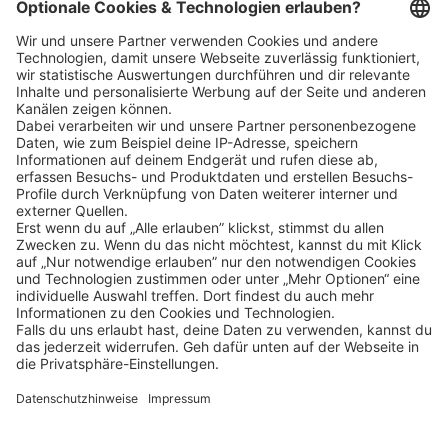
Schnellzugriff
ZAHLUNGSMETHODEN
SOCIAL
NEWSLETTER
BESUCHEN SIE UNS
Alle Preise inkl. gesetzl. Mehrwertsteuer zzgl.
Versandkosten
und ggf.
Nachnahmegebühren, wenn nicht anders angegeben.
Impressum
Datenschutz
AGB
Privatsphäre-Einstellung
Barrierefreiheit