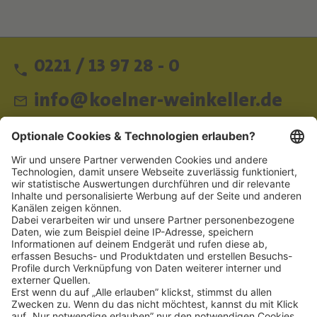
0221 / 13 97 28 - 0
info@koelner-weinkeller.de
Schnellzugriff
ZAHLUNGSMETHODEN
SOCIAL
NEWSLETTER