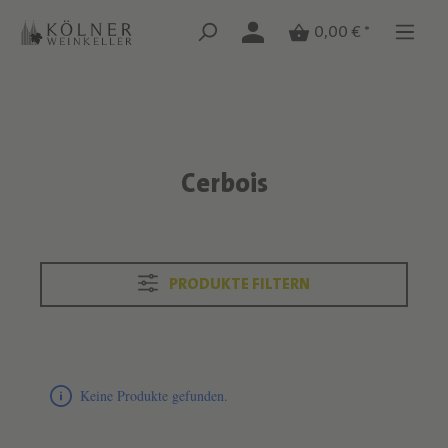
Zum Hauptinhalt springen
Zum Hauptinhalt springen
0,00 € *
Cerbois
Text überspringen
PRODUKTE FILTERN
Produktliste überspringen
Keine Produkte gefunden.