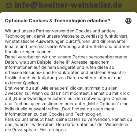
info@koelner-weinkeller.de
Schnellzugriff
ZAHLUNGSMETHODEN
SOCIAL
NEWSLETTER
BESUCHEN SIE UNS
Alle Preise inkl. gesetzl. Mehrwertsteuer zzgl.
Versandkosten
und ggf.
Nachnahmegebühren, wenn nicht anders angegeben.