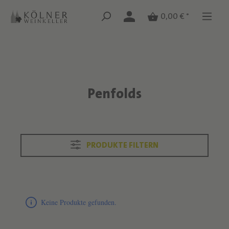
Zum Hauptinhalt springen
Zum Hauptinhalt springen
0,00 € *
Penfolds
Text überspringen
PRODUKTE FILTERN
Produktliste überspringen
Keine Produkte gefunden.