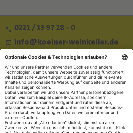
0221 / 13 97 28 - 0
info@koelner-weinkeller.de
Schnellzugriff
ZAHLUNGSMETHODEN
SOCIAL
NEWSLETTER