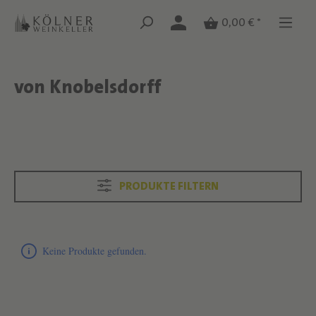
Zum Hauptinhalt springen
Zum Hauptinhalt springen
0,00 € *
von Knobelsdorff
Text überspringen
Text überspringen
PRODUKTE FILTERN
Produktliste überspringen
Keine Produkte gefunden.