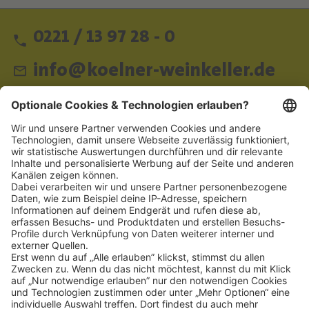
0221 / 13 97 28 - 0
info@koelner-weinkeller.de
Schnellzugriff
ZAHLUNGSMETHODEN
SOCIAL
NEWSLETTER
BESUCHEN SIE UNS