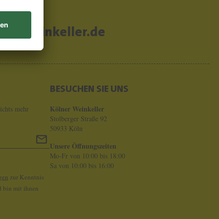
er-weinkeller.de
BESUCHEN SIE UNS
Kölner Weinkeller
ichts mehr
Stolberger Straße 92
50933 Köln
Unsere Öffnungszeiten
Mo-Fr von 10:00 bis 18:00
Sa von 10:00 bis 16:00
gen
zur Kenntnis
 bin mit ihnen