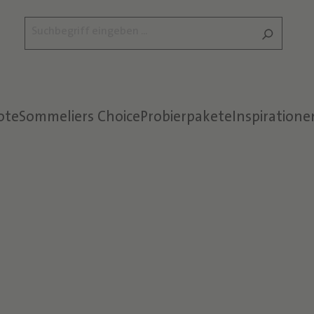
ote
Sommeliers Choice
Probierpakete
Inspiratione
Text überspringen