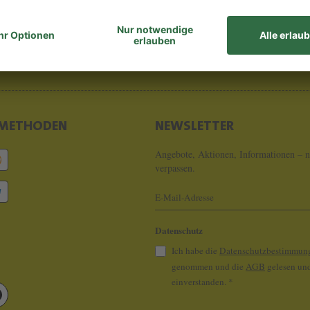
8 - 0
info@koeln
METHODEN
NEWSLETTER
Angebote, Aktionen, Informationen – n
verpassen.
Datenschutz
Ich habe die
Datenschutzbestimmun
genommen und die
AGB
gelesen und
einverstanden.
*