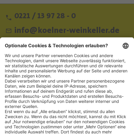
0221 / 13 97 28 - 0
info@koelner-weinkeller.de
Schnellzugriff
ZAHLUNGSMETHODEN
SOCIAL
NEWSLETTER
BESUCHEN SIE UNS