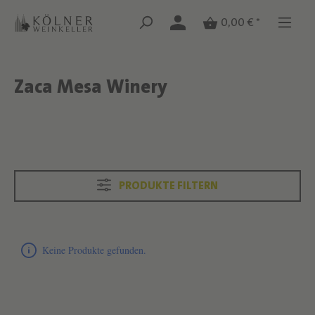
Zum Hauptinhalt springen
Zum Hauptinhalt springen
0,00 € *
Zaca Mesa Winery
Text überspringen
Text überspringen
PRODUKTE FILTERN
Produktliste überspringen
Keine Produkte gefunden.