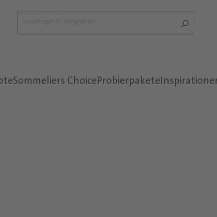
ote
Sommeliers Choice
Probierpakete
Inspiratione
Text überspringen