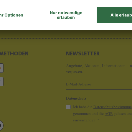
8 - 0
info@koeln
METHODEN
NEWSLETTER
Angebote, Aktionen, Informationen – n
verpassen.
Datenschutz
Ich habe die
Datenschutzbestimmun
genommen und die
AGB
gelesen und
einverstanden.
*