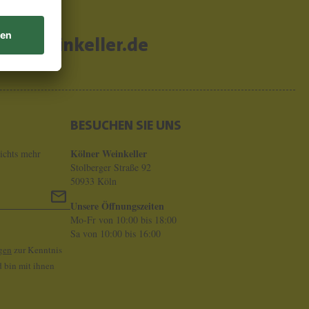
er-weinkeller.de
BESUCHEN SIE UNS
Kölner Weinkeller
ichts mehr
Stolberger Straße 92
50933 Köln
Unsere Öffnungszeiten
Mo-Fr von 10:00 bis 18:00
Sa von 10:00 bis 16:00
gen
zur Kenntnis
 bin mit ihnen