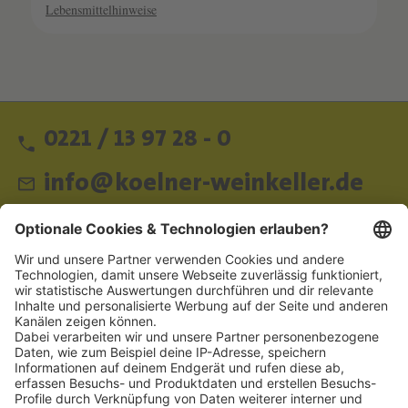
Lebensmittelhinweise
0221 / 13 97 28 - 0
info@koelner-weinkeller.de
Schnellzugriff
ZAHLUNGSMETHODEN
SOCIAL