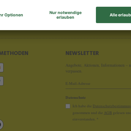
8 - 0
info@koeln
METHODEN
NEWSLETTER
Angebote, Aktionen, Informationen – n
verpassen.
Datenschutz
Ich habe die
Datenschutzbestimmun
genommen und die
AGB
gelesen und
einverstanden.
*