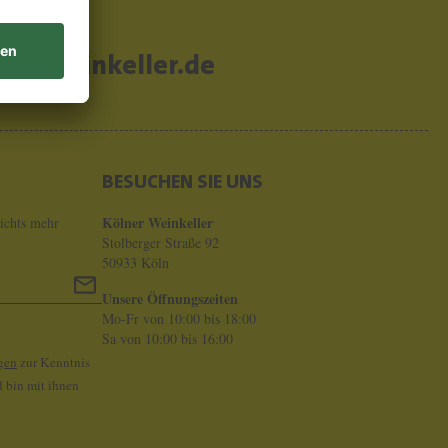
er-weinkeller.de
BESUCHEN SIE UNS
Kölner Weinkeller
ichts mehr
Stolberger Straße 92
50933 Köln
Unsere Öffnungszeiten
Mo-Fr von 10:00 bis 18:00
Sa von 10:00 bis 16:00
gen
zur Kenntnis
 bin mit ihnen