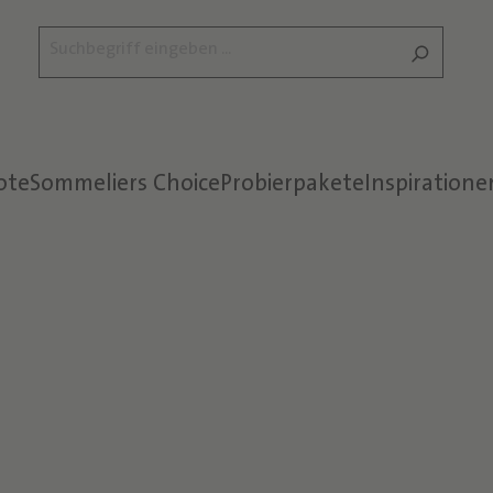
ote
Sommeliers Choice
Probierpakete
Inspiratione
Text überspringen