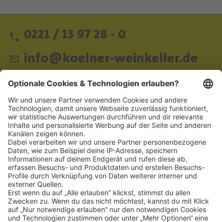
0221 / 13 97 28 - 0
info@koelner-weinkeller.de
Schnellzugriff
ZAHLUNGSMETHODEN
SOCIAL
NEWSLETTER
BESUCHEN SIE UNS