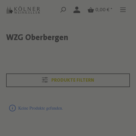
Zum Hauptinhalt springen
Zum Hauptinhalt springen
0,00 € *
WZG Oberbergen
Text überspringen
Text überspringen
PRODUKTE FILTERN
Produktliste überspringen
Keine Produkte gefunden.