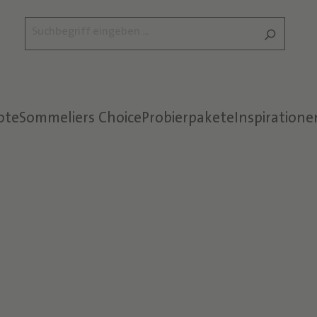
ote
Sommeliers Choice
Probierpakete
Inspiratione
Text überspringen