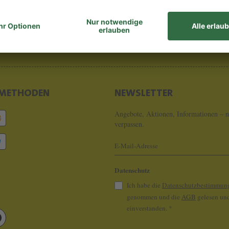
8 - 0
info@koeln
METHODEN
NEWSLETTER
Angebote, Aktionen, Informationen – n
verpassen.
Datenschutz
Ich habe die
Datenschutzbestimmun
genommen und die
AGB
gelesen und
einverstanden.
*