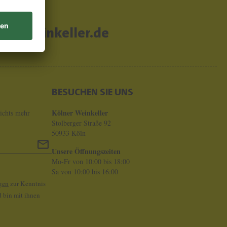
er-weinkeller.de
BESUCHEN SIE UNS
Kölner Weinkeller
ichts mehr
Stolberger Straße 92
50933 Köln
Unsere Öffnungszeiten
Mo-Fr von 10:00 bis 18:00
Sa von 10:00 bis 16:00
gen
zur Kenntnis
 bin mit ihnen