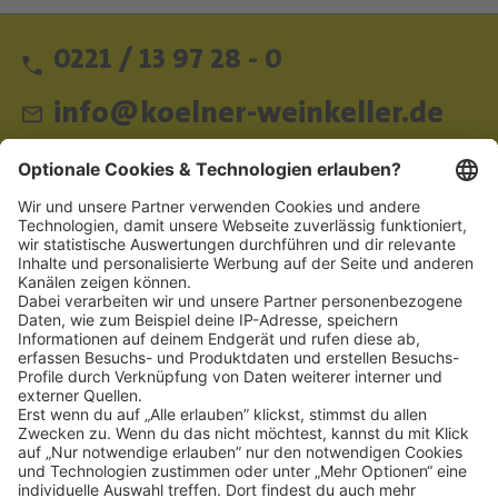
0221 / 13 97 28 - 0
info@koelner-weinkeller.de
Schnellzugriff
ZAHLUNGSMETHODEN
SOCIAL
NEWSLETTER
BESUCHEN SIE UNS