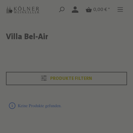
Zum Hauptinhalt springen
Zum Hauptinhalt springen
0,00 € *
Villa Bel-Air
Text überspringen
Text überspringen
PRODUKTE FILTERN
Produktliste überspringen
Keine Produkte gefunden.