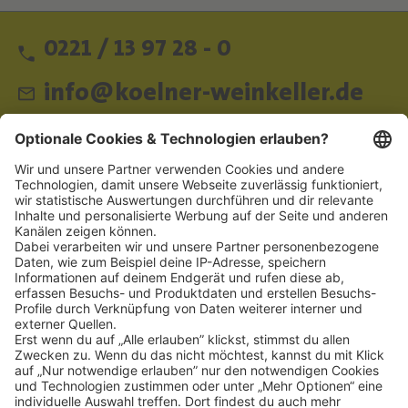
0221 / 13 97 28 - 0
info@koelner-weinkeller.de
Schnellzugriff
ZAHLUNGSMETHODEN
SOCIAL
NEWSLETTER
BESUCHEN SIE UNS