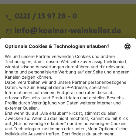
0221 / 13 97 28 - 0
info@koelner-weinkeller.de
Schnellzugriff
ZAHLUNGSMETHODEN
SOCIAL
NEWSLETTER
BESUCHEN SIE UNS