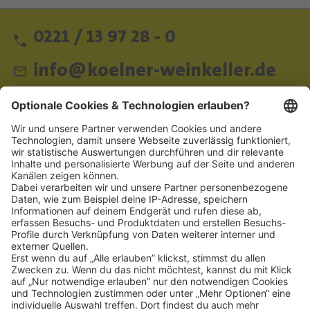
0221 / 13 97 28 - 0
info@koelner-weinkeller.de
Schnellzugriff
ZAHLUNGSMETHODEN
SOCIAL
NEWSLETTER
BESUCHEN SIE UNS