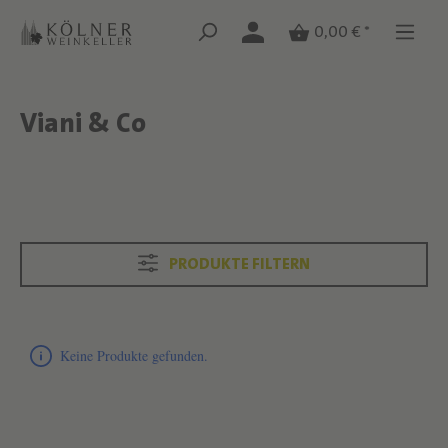
Zum Hauptinhalt springen
Zum Hauptinhalt springen
0,00 € *
Viani & Co
Text überspringen
Text überspringen
PRODUKTE FILTERN
Produktliste überspringen
Keine Produkte gefunden.