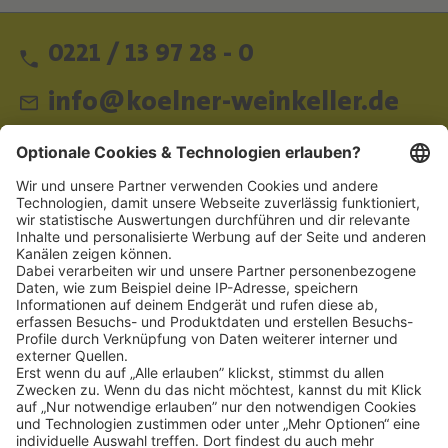
0221 / 13 97 28 - 0
info@koelner-weinkeller.de
Schnellzugriff
ZAHLUNGSMETHODEN
SOCIAL
NEWSLETTER
BESUCHEN SIE UNS