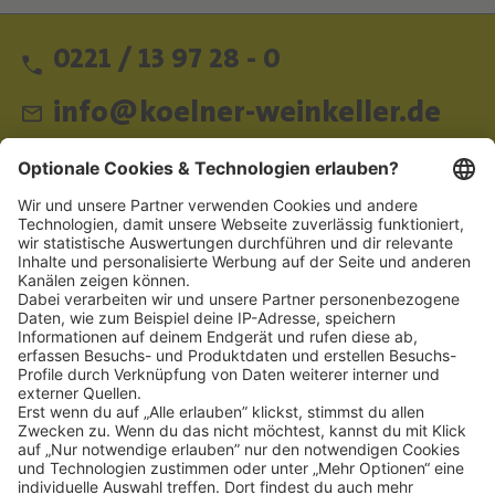
0221 / 13 97 28 - 0
info@koelner-weinkeller.de
Schnellzugriff
ZAHLUNGSMETHODEN
SOCIAL
NEWSLETTER
BESUCHEN SIE UNS