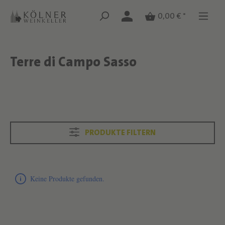
Zum Hauptinhalt springen
Zum Hauptinhalt springen
0,00 € *
Terre di Campo Sasso
Text überspringen
Text überspringen
PRODUKTE FILTERN
Produktliste überspringen
Keine Produkte gefunden.