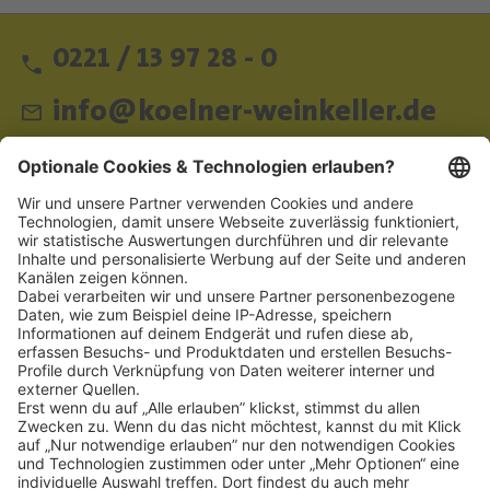
0221 / 13 97 28 - 0
info@koelner-weinkeller.de
Schnellzugriff
ZAHLUNGSMETHODEN
SOCIAL
NEWSLETTER
BESUCHEN SIE UNS