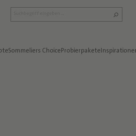
ote
Sommeliers Choice
Probierpakete
Inspiratione
Text überspringen