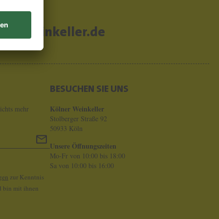
er-weinkeller.de
BESUCHEN SIE UNS
Kölner Weinkeller
ichts mehr
Stolberger Straße 92
50933 Köln
Unsere Öffnungszeiten
Mo-Fr von 10:00 bis 18:00
Sa von 10:00 bis 16:00
gen
zur Kenntnis
 bin mit ihnen