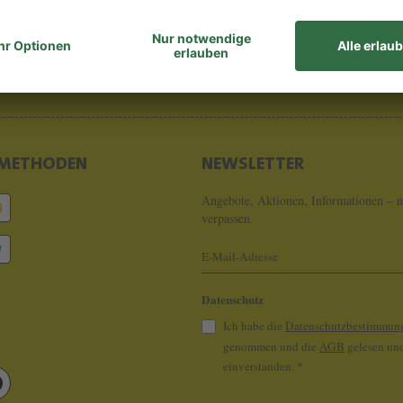
8 - 0
info@koeln
METHODEN
NEWSLETTER
Angebote, Aktionen, Informationen – n
verpassen.
Datenschutz
Ich habe die
Datenschutzbestimmun
genommen und die
AGB
gelesen und
einverstanden.
*