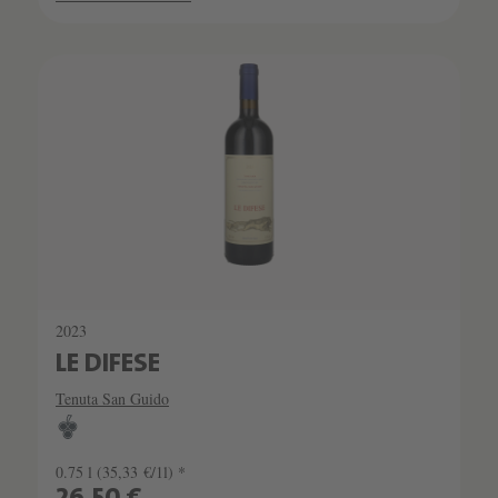
2023
LE DIFESE
Tenuta San Guido
0.75 l
(35,33 €/1l) *