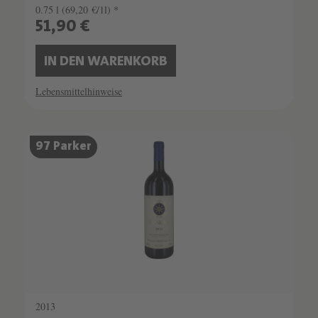
0.75 l
(69,20 €/1l) *
51,90 €
IN DEN WARENKORB
Lebensmittelhinweise
SCHATZKAMMER
97 Parker
SEHR LIMITIERT
2013