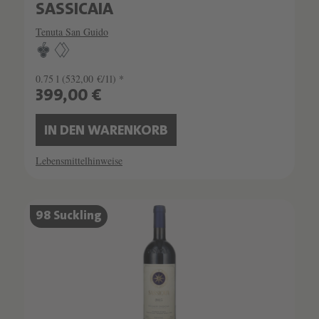
SASSICAIA
Tenuta San Guido
0.75 l
(532,00 €/1l) *
399,00 €
IN DEN WARENKORB
Lebensmittelhinweise
SCHATZKAMMER
98 Suckling
SEHR LIMITIERT