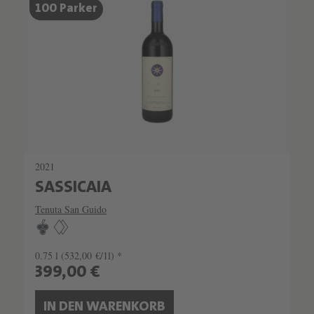
SCHATZKAMMER
100 Parker
SEHR LIMITIERT
2021
SASSICAIA
Tenuta San Guido
0.75 l
(532,00 €/1l) *
399,00 €
IN DEN WARENKORB