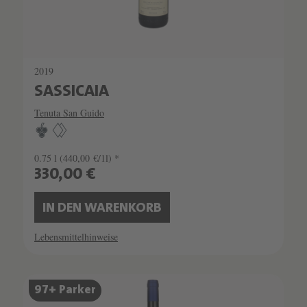
2019
SASSICAIA
Tenuta San Guido
0.75 l
(440,00 €/1l) *
330,00 €
IN DEN WARENKORB
Lebensmittelhinweise
SCHATZKAMMER
97+ Parker
SEHR LIMITIERT