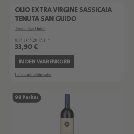
OLIO EXTRA VIRGINE SASSICAIA
TENUTA SAN GUIDO
Tenuta San Guido
0.75 l
(45,20 €/1l) *
33,90 €
IN DEN WARENKORB
Lebensmittelhinweise
SCHATZKAMMER
98 Parker
SEHR LIMITIERT