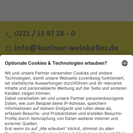
0221 / 13 97 28 - 0
info@koelner-weinkeller.de
Schnellzugriff
ZAHLUNGSMETHODEN
SOCIAL
NEWSLETTER