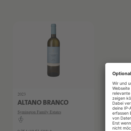
Produktliste überspringen
2023
ALTANO BRANCO
Symington Family Estates