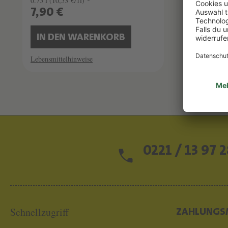
0.75 l
(10,53 €/1l) *
7,90 €
IN DEN WARENKORB
Lebensmittelhinweise
0221 / 13 97 2
Schnellzugriff
ZAHLUNGS