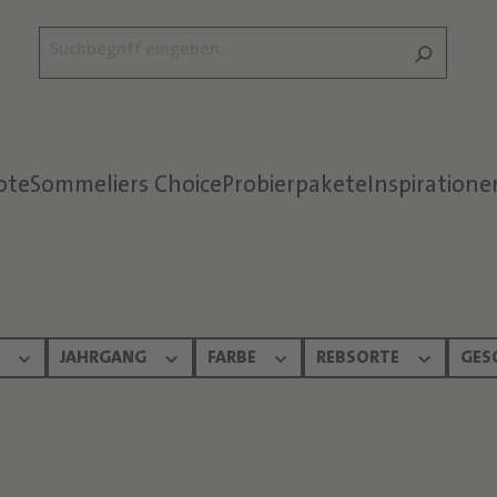
ote
Sommeliers Choice
Probierpakete
Inspiratione
Text überspringen
N
JAHRGANG
FARBE
REBSORTE
GES