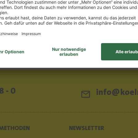
8 - 0
info@koeln
METHODEN
NEWSLETTER