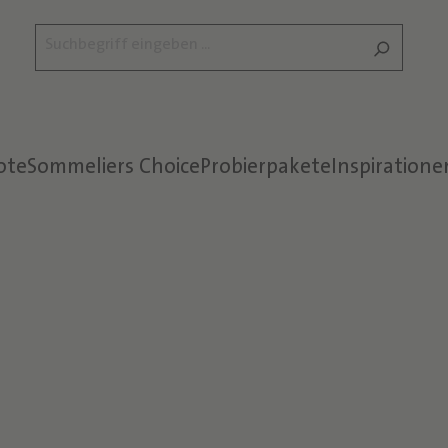
ote
Sommeliers Choice
Probierpakete
Inspiratione
Text überspringen