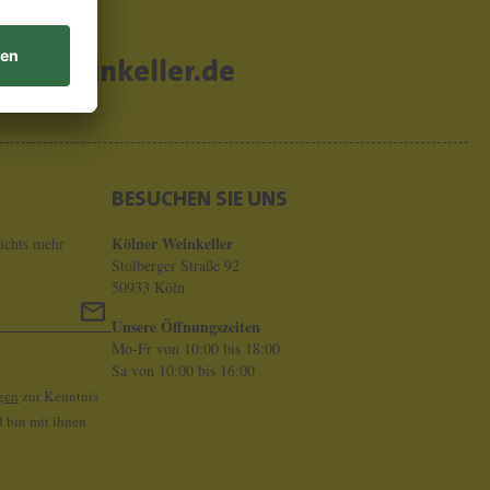
er-weinkeller.de
BESUCHEN SIE UNS
Kölner Weinkeller
ichts mehr
Stolberger Straße 92
50933 Köln
Unsere Öffnungszeiten
Mo-Fr von 10:00 bis 18:00
Sa von 10:00 bis 16:00
gen
zur Kenntnis
 bin mit ihnen