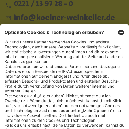
0221 / 13 97 28 - 0
info@koelner-weinkeller.de
Schnellzugriff
ZAHLUNGSMETHODEN
SOCIAL
NEWSLETTER
BESUCHEN SIE UNS
Alle Preise inkl. gesetzl. Mehrwertsteuer zzgl.
Versandkosten
und ggf.