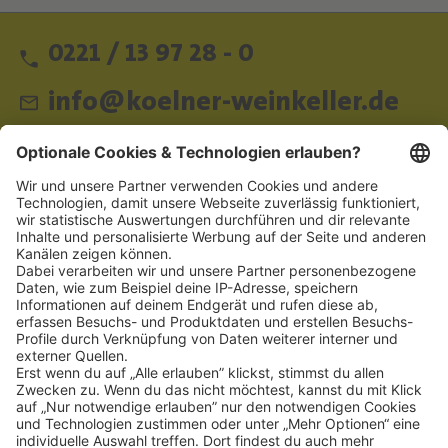
0221 / 13 97 28 - 0
info@koelner-weinkeller.de
Schnellzugriff
ZAHLUNGSMETHODEN
SOCIAL
NEWSLETTER
BESUCHEN SIE UNS