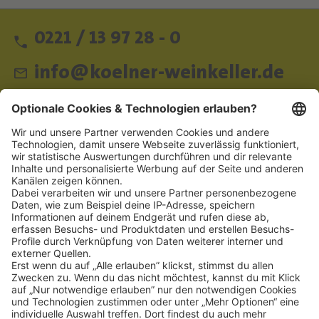
0221 / 13 97 28 - 0
info@koelner-weinkeller.de
Schnellzugriff
ZAHLUNGSMETHODEN
SOCIAL
NEWSLETTER
BESUCHEN SIE UNS