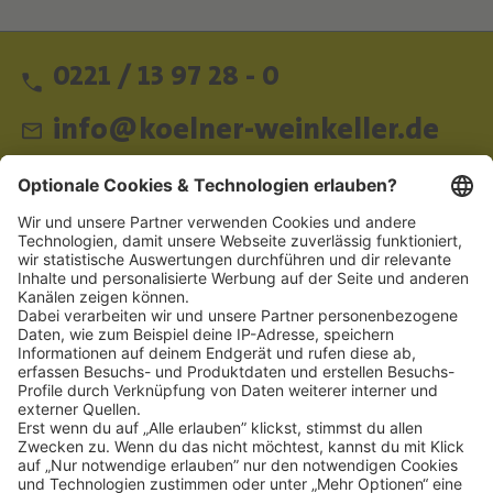
0221 / 13 97 28 - 0
info@koelner-weinkeller.de
Schnellzugriff
ZAHLUNGSMETHODEN
SOCIAL
NEWSLETTER
BESUCHEN SIE UNS