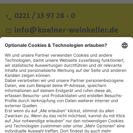
0221 / 13 97 28 - 0
info@koelner-weinkeller.de
Schnellzugriff
ZAHLUNGSMETHODEN
SOCIAL
NEWSLETTER
BESUCHEN SIE UNS