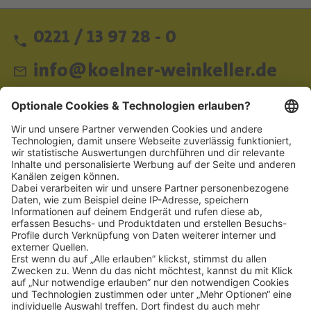
0221 / 13 97 28 - 0
info@koelner-weinkeller.de
Schnellzugriff
ZAHLUNGSMETHODEN
SOCIAL
NEWSLETTER
BESUCHEN SIE UNS