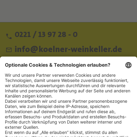
0221 / 13 97 28 - 0
info@koelner-weinkeller.de
Schnellzugriff
ZAHLUNGSMETHODEN
SOCIAL
NEWSLETTER