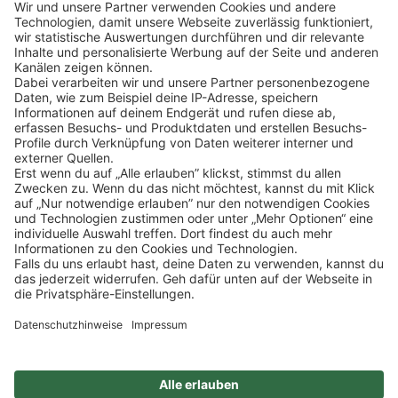
Schnellzugriff
ZAHLUNGSMETHODEN
SOCIAL
NEWSLETTER
BESUCHEN SIE UNS
Alle Preise inkl. gesetzl. Mehrwertsteuer zzgl.
Versandkosten
und ggf.
Nachnahmegebühren, wenn nicht anders angegeben.
Impressum
Datenschutz
AGB
Privatsphäre-Einstellung
Barrierefreiheit
Zertifizierter Bio-Fachhändler