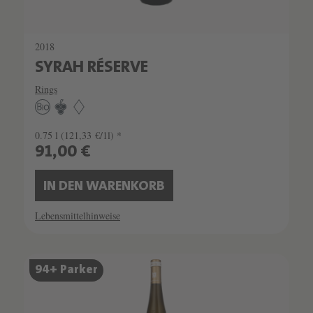
2018
SYRAH RÉSERVE
Rings
0.75 l
(121,33 €/1l) *
91,00 €
IN DEN WARENKORB
Lebensmittelhinweise
SCHATZKAMMER
94+ Parker
SEHR LIMITIERT