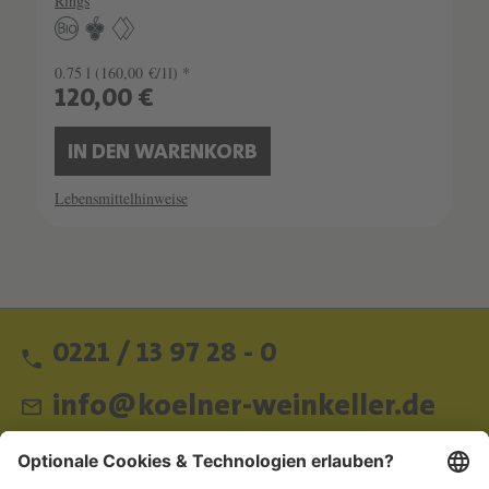
Rings
0.75 l
(160,00 €/1l) *
120,00 €
IN DEN WARENKORB
Lebensmittelhinweise
0221 / 13 97 28 - 0
info@koelner-weinkeller.de