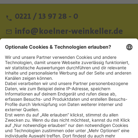
0221 / 13 97 28 - 0
info@koelner-weinkeller.de
Schnellzugriff
ZAHLUNGSMETHODEN
SOCIAL
NEWSLETTER
BESUCHEN SIE UNS