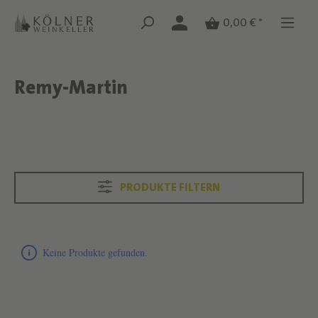
Zum Hauptinhalt springen
Zum Hauptinhalt springen
0,00 € *
Remy-Martin
Text überspringen
Text überspringen
PRODUKTE FILTERN
Produktliste überspringen
Keine Produkte gefunden.