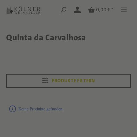
Zum Hauptinhalt springen
Zum Hauptinhalt springen
0,00 € *
Quinta da Carvalhosa
Text überspringen
Text überspringen
PRODUKTE FILTERN
Produktliste überspringen
Keine Produkte gefunden.