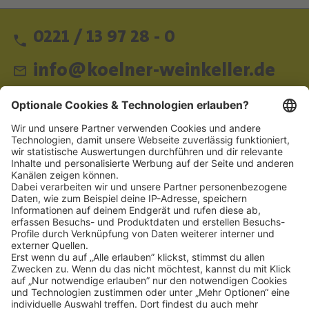
0221 / 13 97 28 - 0
info@koelner-weinkeller.de
Schnellzugriff
ZAHLUNGSMETHODEN
SOCIAL
NEWSLETTER
BESUCHEN SIE UNS