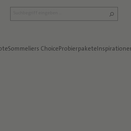
ote
Sommeliers Choice
Probierpakete
Inspiratione
Text überspringen