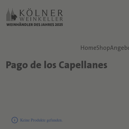
 Hauptinhalt springen
 Hauptinhalt springen
Zur Suche springen
Zur Suche springen
Zur Hauptnavigation springen
Zur Hauptnavigation springen
Home
Shop
Angeb
Pago de los Capellanes
Text überspringen
Filter überspringen
aktive Filter überspringen
Produktliste überspringen
Keine Produkte gefunden.