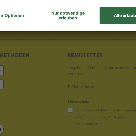
8 - 0
info@koeln
METHODEN
NEWSLETTER
Angebote, Aktionen, Informationen – n
verpassen.
Datenschutz
Ich habe die
Datenschutzbestimmun
genommen und die
AGB
gelesen und
einverstanden.
*