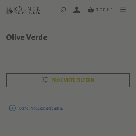
Zum Hauptinhalt springen
Zum Hauptinhalt springen
0,00 € *
Olive Verde
Text überspringen
Text überspringen
PRODUKTE FILTERN
Produktliste überspringen
Keine Produkte gefunden.