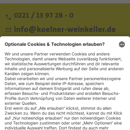
0221 / 13 97 28 - 0
info@koelner-weinkeller.de
Schnellzugriff
ZAHLUNGSMETHODEN
SOCIAL
NEWSLETTER
BESUCHEN SIE UNS